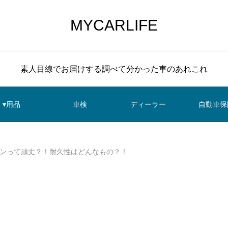
MYCARLIFE
素人目線でお届けする調べて分かった車のあれこれ
▾用品
車検
ディーラー
自動車保
ゴンって頑丈？！耐久性はどんなもの？！