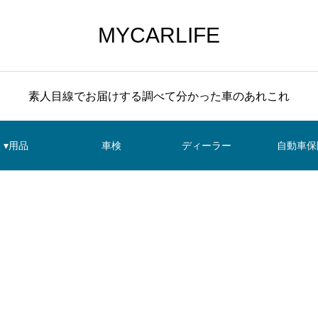
MYCARLIFE
素人目線でお届けする調べて分かった車のあれこれ
▾用品
車検
ディーラー
自動車保