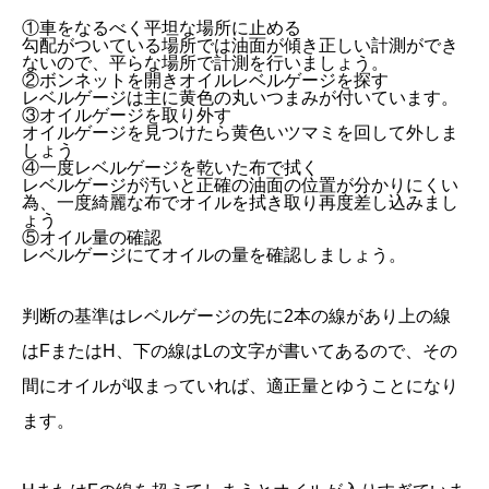
①車をなるべく平坦な場所に止める
勾配がついている場所では油面が傾き正しい計測ができ
ないので、平らな場所で計測を行いましょう。
②ボンネットを開きオイルレベルゲージを探す
レベルゲージは主に黄色の丸いつまみが付いています。
③オイルゲージを取り外す
オイルゲージを見つけたら黄色いツマミを回して外しま
しょう
④一度レベルゲージを乾いた布で拭く
レベルゲージが汚いと正確の油面の位置が分かりにくい
為、一度綺麗な布でオイルを拭き取り再度差し込みまし
ょう
⑤オイル量の確認
レベルゲージにてオイルの量を確認しましょう。
判断の基準はレベルゲージの先に2本の線があり上の線
はFまたはH、下の線はLの文字が書いてあるので、その
間にオイルが収まっていれば、適正量とゆうことになり
ます。