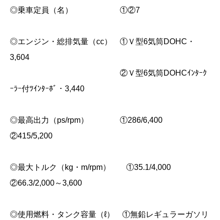
◎乗車定員（名） ①②7
◎エンジン・総排気量（cc） ①Ｖ型6気筒DOHC・
3,604
②Ｖ型6気筒DOHCｲﾝﾀｰｸ
ｰﾗｰ付ﾂｲﾝﾀｰﾎﾞ・3,440
◎最高出力（ps/rpm） ①286/6,400
②415/5,200
◎最大トルク（kg・m/rpm） ①35.1/4,000
②66.3/2,000～3,600
◎使用燃料・タンク容量（ℓ） ①無鉛レギュラーガソリ