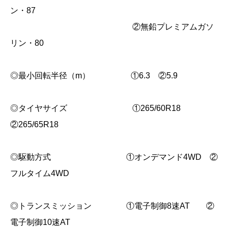
ン・87
②無鉛プレミアムガソ
リン・80
◎最小回転半径（m） ①6.3 ②5.9
◎タイヤサイズ ①265/60R18
②265/65R18
◎駆動方式 ①オンデマンド4WD ②
フルタイム4WD
◎トランスミッション ①電子制御8速AT ②
電子制御10速AT