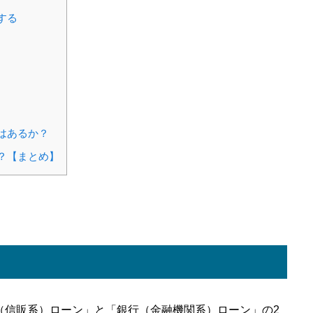
する
はあるか？
？【まとめ】
（信販系）ローン」と「銀行（金融機関系）ローン」の2